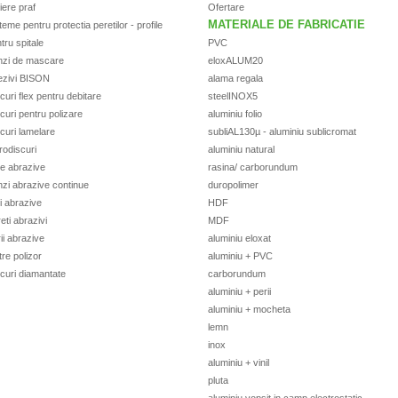
iere praf
Ofertare
MATERIALE DE FABRICATIE
teme pentru protectia peretilor - profile
tru spitale
PVC
nzi de mascare
eloxALUM20
ezivi BISON
alama regala
curi flex pentru debitare
steelINOX5
curi pentru polizare
aluminiu folio
curi lamelare
subliAL130µ - aluminiu sublicromat
rodiscuri
aluminiu natural
e abrazive
rasina/ carborundum
zi abrazive continue
duropolimer
i abrazive
HDF
eti abrazivi
MDF
ii abrazive
aluminiu eloxat
tre polizor
aluminiu + PVC
curi diamantate
carborundum
aluminiu + perii
aluminiu + mocheta
lemn
inox
aluminiu + vinil
pluta