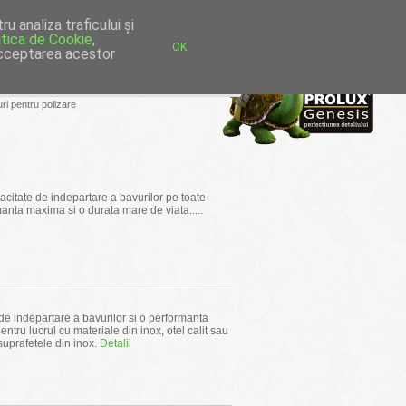
iera
|
Cautare avansata
|
Contact
 analiza traficului și
itica de Cookie
,
OK
 acceptarea acestor
e
ri pentru polizare
acitate de indepartare a bavurilor pe toate
ormanta maxima si o durata mare de viata.....
de indepartare a bavurilor si o performanta
tru lucrul cu materiale din inox, otel calit sau
suprafetele din inox.
Detalii