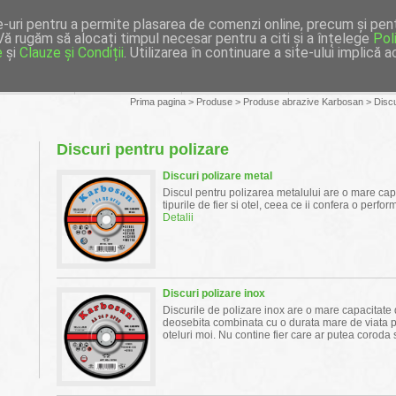
IN ONLINE
Prima pagina
|
Noutati
|
Reselleri
|
Articole
|
Car
uri pentru a permite plasarea de comenzi online, precum și pentru
. Vă rugăm să alocați timpul necesar pentru a citi și a înțelege
Pol
e
și
Clauze și Condiții
. Utilizarea în continuare a site-ului implică
ompanie
Produse
Branduri
Magazin onlin
Prima pagina
>
Produse
>
Produse abrazive Karbosan
>
Discu
Discuri pentru polizare
Discuri polizare metal
Discul pentru polizarea metalului are o mare cap
tipurile de fier si otel, ceea ce ii confera o perf
Detalii
Discuri polizare inox
Discurile de polizare inox are o mare capacitate 
deosebita combinata cu o durata mare de viata pen
oteluri moi. Nu contine fier care ar putea coroda 