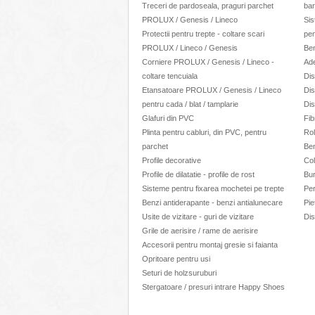
Treceri de pardoseala, praguri parchet
bar
PROLUX / Genesis / Lineco
Sis
Protectii pentru trepte - coltare scari
pen
PROLUX / Lineco / Genesis
Be
Corniere PROLUX / Genesis / Lineco -
Ad
coltare tencuiala
Dis
Etansatoare PROLUX / Genesis / Lineco
Dis
pentru cada / blat / tamplarie
Dis
Glafuri din PVC
Fib
Plinta pentru cabluri, din PVC, pentru
Rol
parchet
Ben
Profile decorative
Col
Profile de dilatatie - profile de rost
Bur
Sisteme pentru fixarea mochetei pe trepte
Per
Benzi antiderapante - benzi antialunecare
Pie
Usite de vizitare - guri de vizitare
Dis
Grile de aerisire / rame de aerisire
Accesorii pentru montaj gresie si faianta
Opritoare pentru usi
Seturi de holzsuruburi
Stergatoare / presuri intrare Happy Shoes