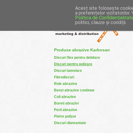
MAGAZ
Acest site folosește cookie-
a preferințelor vizitatorilor
Politica de Confidențialitat
politici, clauze și condiții.
C
Produse abrazive Karbosan
Discuri flex pentru debitare
Discuri pentru polizare
Discuri lamelare
Fibrodiscuri
Role abrazive
Benzi abrazive continue
Coli abrazive
Bureti abrazivi
Perii abrazive
Pietre polizor
Discuri diamantate