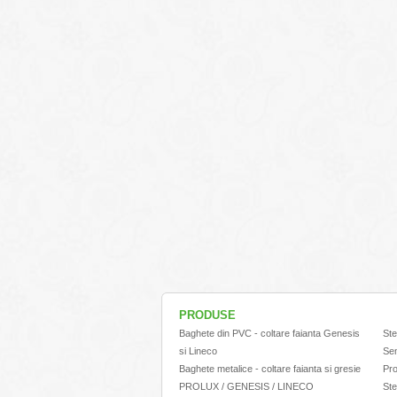
PRODUSE
Baghete din PVC - coltare faianta Genesis
Ste
si Lineco
Sem
Baghete metalice - coltare faianta si gresie
Pro
PROLUX / GENESIS / LINECO
Ste