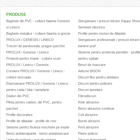
PRODUSE
Baghete din PVC - coltare faianta Genesis
Stergatoare / presuri intrare Happy Sho
si Lineco
Seminee electrice
Baghete metalice - coltare faianta si gresie
Profile pentru rosturi de dilatatie
PROLUX / GENESIS / LINECO
Stergatoare profesionale / presuri intrare 
Treceri de pardoseala, praguri parchet
bariere praf
PROLUX / Genesis / Lineco
Sisteme pentru protectia peretilor - profil
Protectii pentru trepte - coltare scari
pentru spitale
PROLUX / Lineco / Genesis
Benzi de mascare
Corniere PROLUX / Genesis / Lineco -
Adezivi BISON
coltare tencuiala
Discuri flex pentru debitare
Etansatoare PROLUX / Genesis / Lineco
Discuri pentru polizare
pentru cada / blat / tamplarie
Discuri lamelare
Glafuri din PVC
Fibrodiscuri
Plinta pentru cabluri, din PVC, pentru
Role abrazive
parchet
Benzi abrazive continue
Profile decorative
Coli abrazive
Profile de dilatatie - profile de rost
Bureti abrazivi
Sisteme pentru fixarea mochetei pe trepte
Perii abrazive
Benzi antiderapante - benzi antialunecare
Pietre polizor
Usite de vizitare - guri de vizitare
Discuri diamantate