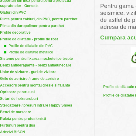
Suporturi din inox pentru pentru protectia
Pentru gama c
suprafetelor - Genesis
seismice, vizi
Glafuri din PVC
de astfel de p
Plinta pentru cabluri, din PVC, pentru parchet
adresa de mai
Plinta din duropolimer pentru parchet
Profile decorative
Cumpara acum
Profile de dilatatie - profile de rost
Profile de dilatatie din PVC
Profile de dilatatie metalice
Sisteme pentru fixarea mochetei pe trepte
Benzi antiderapante - benzi antialunecare
Usite de vizitare - guri de vizitare
Grile de aerisire / rame de aerisire
Accesorii pentru montaj gresie si faianta
Profile de dilatatie
Opritoare pentru usi
Profile de dilatatie
Seturi de holzsuruburi
Stergatoare / presuri intrare Happy Shoes
Benzi de mascare
Ruleta pentru profesionisti
Furtunuri pentru dus
Adezivi BISON