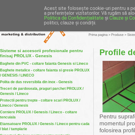
MAGAZIN ONLINE
Prima pagina
|
Acest site folosește cookie-uri pentru a pe
a preferințelor vizitatorilor. Vă rugăm să al
Politica de Confidențialitate
și
Clauze și Con
politici, clauze și condiții.
Companie
Produse
Prima pagina
>
Produse
>
Siste
Profile de
Sisteme si accesorii profesionale pentru
finisaj PROLUX - Genesis
Baghete din PVC - coltare faianta Genesis si Lineco
Baghete metalice - coltare faianta si gresie PROLUX
/ GENESIS / LINECO
Polita de dus reversibila din inox - Genesis
Treceri de pardoseala, praguri parchet PROLUX /
Genesis / Lineco
Protectii pentru trepte - coltare scari PROLUX /
Lineco / Genesis
Corniere PROLUX / Genesis / Lineco - coltare
Pentru supraf
tencuiala
momentul proi
Etansatoare PROLUX / Genesis / Lineco pentru cada
folosirea profi
/ blat / tamplarie