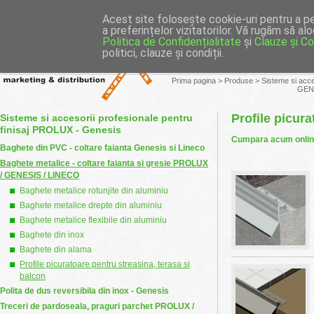
MAGAZIN ONLINE
Prima pagina
|
Acest site folosește cookie-uri pentru a pe
a preferințelor vizitatorilor. Vă rugăm să al
Politica de Confidențialitate
și
Clauze și Con
politici, clauze și condiții.
Companie
Produse
Prima pagina
>
Produse
>
Sisteme si acce
GENE
Profile picura
Sisteme si accesorii profesionale pentru
finisaj PROLUX - Genesis
Cumpara acum online
Baghete din PVC - coltare faianta Genesis si Lineco
Baghete metalice - coltare faianta si gresie PROLUX
/ GENESIS / LINECO
Baghete metalice rotunjite din aluminiu
Baghete metalice drepte din aluminiu
Baghete metalice flexibile din aluminiu
Baghete din inox
Baghete din alama
Profile picuratoare pentru streasina, terasa si
balcon
Polita de dus reversibila din inox - Genesis
Treceri de pardoseala, praguri parchet PROLUX /