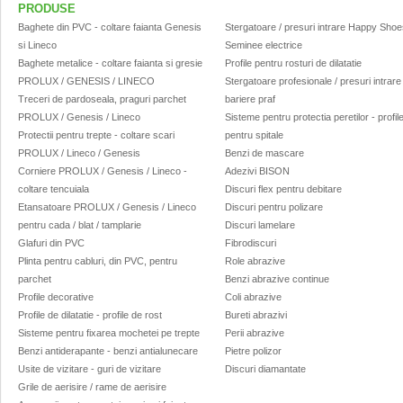
PRODUSE
Baghete din PVC - coltare faianta Genesis
Stergatoare / presuri intrare Happy Sho
si Lineco
Seminee electrice
Baghete metalice - coltare faianta si gresie
Profile pentru rosturi de dilatatie
PROLUX / GENESIS / LINECO
Stergatoare profesionale / presuri intrare 
Treceri de pardoseala, praguri parchet
bariere praf
PROLUX / Genesis / Lineco
Sisteme pentru protectia peretilor - profil
Protectii pentru trepte - coltare scari
pentru spitale
PROLUX / Lineco / Genesis
Benzi de mascare
Corniere PROLUX / Genesis / Lineco -
Adezivi BISON
coltare tencuiala
Discuri flex pentru debitare
Etansatoare PROLUX / Genesis / Lineco
Discuri pentru polizare
pentru cada / blat / tamplarie
Discuri lamelare
Glafuri din PVC
Fibrodiscuri
Plinta pentru cabluri, din PVC, pentru
Role abrazive
parchet
Benzi abrazive continue
Profile decorative
Coli abrazive
Profile de dilatatie - profile de rost
Bureti abrazivi
Sisteme pentru fixarea mochetei pe trepte
Perii abrazive
Benzi antiderapante - benzi antialunecare
Pietre polizor
Usite de vizitare - guri de vizitare
Discuri diamantate
Grile de aerisire / rame de aerisire